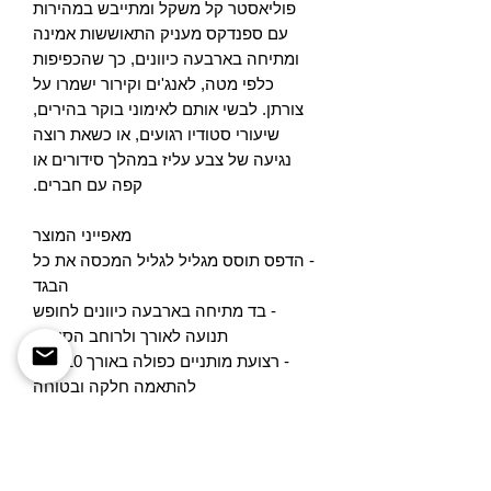
פוליאסטר קל משקל ומתייבש במהירות
עם ספנדקס מעניק התאוששות אמינה
ומתיחה בארבעה כיוונים, כך שהכפיפות
כלפי מטה, לאנג'ים וקירור ישמרו על
צורתן. לבשי אותם לאימוני בוקר בהירים,
שיעורי סטודיו רגועים, או כשאת רוצה
נגיעה של צבע עליז במהלך סידורים או
קפה עם חברים.
מאפייני המוצר
- הדפס תוסס מגליל לגליל המכסה את כל
הבגד
- בד מתיחה בארבעה כיוונים לחופש
תנועה לאורך ולרוחב הסיבים
- רצועת מותניים כפולה באורך 10 ס"מ
להתאמה חלקה ובטוחה
- 83% פוליאסטר / 17% ספנדקס - בד
ביצועים ייבוש מהיר ושומר על הצורה
- גזרה צמודה עם חוט תפר חיצוני תואם
צבע; הערה: מעט שקוף לאחר מתיחה